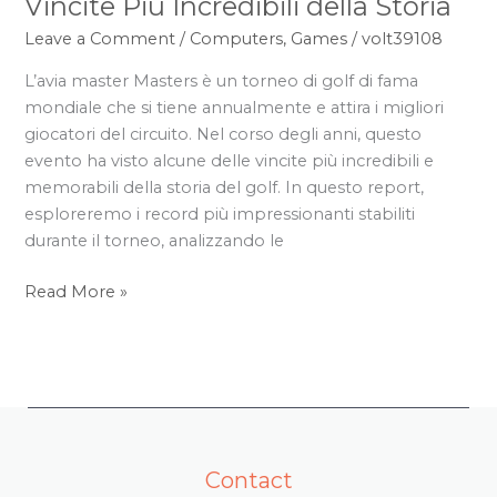
Vincite Più Incredibili della Storia
di
Leave a Comment
/
Computers, Games
/
volt39108
Avia
Masters:
L’avia master Masters è un torneo di golf di fama
Le
mondiale che si tiene annualmente e attira i migliori
Vincite
giocatori del circuito. Nel corso degli anni, questo
Più
evento ha visto alcune delle vincite più incredibili e
Incredibili
memorabili della storia del golf. In questo report,
della
esploreremo i record più impressionanti stabiliti
Storia
durante il torneo, analizzando le
Read More »
Contact