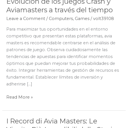
Evolución de los juegos Crash y
Evolución
de
Aviamasters a través del tiempo
los
Leave a Comment
/
Computers, Games
/
volt39108
juegos
Crash
Para maximizar tus oportunidades en el entorno
y
competitivo que presentan estas plataformas, avia
Aviamasters
masters es recomendable centrarse en el análisis de
a
patrones de juego. Observa cuidadosamente las
través
tendencias de apuestas para identificar momentos
del
óptimos que puedan mejorar tus probabilidades de
tiempo
éxito. Integrar herramientas de gestión de recursos es
fundamental. Establecer límites de inversión y
adherirse […]
Read More »
I Record di Avia Masters: Le
I
Record