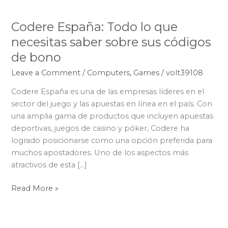
Codere España: Todo lo que
Codere
España:
necesitas saber sobre sus códigos
Todo
de bono
lo
Leave a Comment
/
Computers, Games
/
volt39108
que
necesitas
Codere España es una de las empresas líderes en el
saber
sector del juego y las apuestas en línea en el país. Con
sobre
una amplia gama de productos que incluyen apuestas
sus
deportivas, juegos de casino y póker, Codere ha
códigos
logrado posicionarse como una opción preferida para
de
muchos apostadores. Uno de los aspectos más
bono
atractivos de esta […]
Read More »